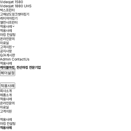
Videojet 1580
Videojet 1880 UHS
박스프린터
고해상도잉크젯마킹기
레이저마킹기
열전사프린터
적용사례
적용사례
마킹 컨설팅
온라인문의
자료실
고객지원
공지사항
Q/A게시판
Admin
ContactUs
적용사례
케이블마킹, 전선마킹 전문기업
헤더설정
적용사례
회사소개
제품소개
적용사례
온라인문의
자료실
고객지원
적용사례
마킹 컨설팅
적용사례