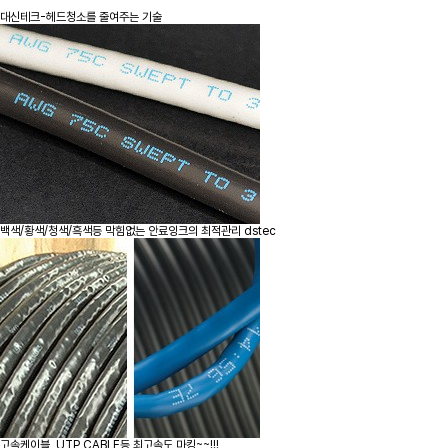
대신테크-헤드청소를 줄여주는 기술
백색/황색/청색/흑색등 막힘없는 안료잉크의 최적관리 dstec
고속케이블, UTP CABLE등 최고속도 마킹~~!!!